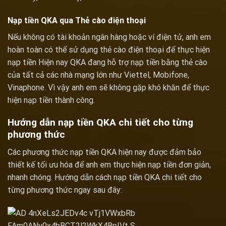
Nạp tiền QKA qua Thẻ cào điện thoại
Nếu không có tài khoản ngân hàng hoặc ví điện tử, anh em
hoàn toàn có thể sử dụng thẻ cào điện thoại để thực hiện
nạp tiền Hiện nay QKA đang hỗ trợ nạp tiền bằng thẻ cào
của tất cả các nhà mạng lớn như Viettel, Mobifone,
Vinaphone. Vì vậy anh em sẽ không gặp khó khăn để thực
hiện nạp tiền thành công.
Hướng dẫn nạp tiền QKA chi tiết cho từng
phương thức
Các phương thức nạp tiền QKA hiện nay được đảm bảo
thiết kế tối ưu hóa để anh em thực hiện nạp tiền đơn giản,
nhanh chóng. Hướng dẫn cách nạp tiền QKA chi tiết cho
từng phương thức ngay sau đây: