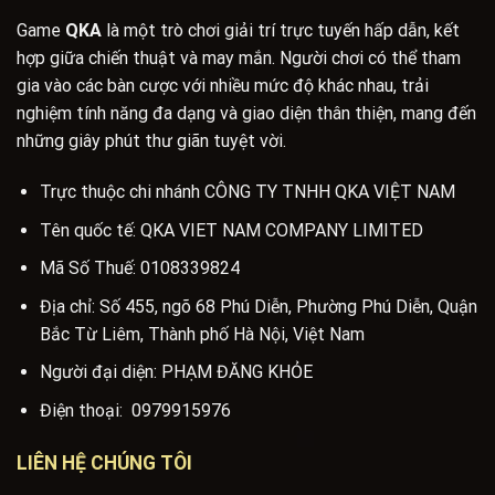
Game
QKA
là một trò chơi giải trí trực tuyến hấp dẫn, kết
hợp giữa chiến thuật và may mắn. Người chơi có thể tham
gia vào các bàn cược với nhiều mức độ khác nhau, trải
nghiệm tính năng đa dạng và giao diện thân thiện, mang đến
những giây phút thư giãn tuyệt vời.
Trực thuộc chi nhánh CÔNG TY TNHH QKA VIỆT NAM
Tên quốc tế: QKA VIET NAM COMPANY LIMITED
Mã Số Thuế: 0108339824
Địa chỉ: Số 455, ngõ 68 Phú Diễn, Phường Phú Diễn, Quận
Bắc Từ Liêm, Thành phố Hà Nội, Việt Nam
Người đại diện: PHẠM ĐĂNG KHỎE
Điện thoại: 0979915976
LIÊN HỆ CHÚNG TÔI