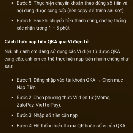
Bước 5: Thực hiện chuyển khoản theo đúng số tiền và
nội dung được cung cấp (nên copy để tránh sai sót).
Bước 6: Sau khi chuyển tiền thành công, chờ hệ thống
xác nhận trong 1 – 5 phút.
Cách thức nạp tiền QKA qua Ví điện tử
Nếu như anh em đang sử dụng các Ví điện tử được QKA
cung cấp, anh em có thể thực hiện nạp tiền nhanh chóng như
sau:
Bước 1: Đăng nhập vào tài khoản QKA → Chọn mục
Nạp Tiền.
Bước 2: Chọn phương thức Ví điện tử (Momo,
ZaloPay, ViettelPay).
Bước 3: Nhập số tiền cần nạp.
Bước 4: Hệ thống hiển thị mã QR hoặc số ví của QKA.