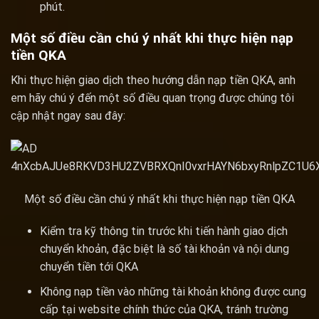
phút.
Một số điều cần chú ý nhất khi thực hiện nạp
tiền QKA
Khi thực hiện giao dịch theo hướng dẫn nạp tiền QKA, anh
em hãy chú ý đến một số điều quan trọng được chúng tôi
cập nhật ngay sau đây:
Một số điều cần chú ý nhất khi thực hiện nạp tiền QKA
Kiểm tra kỹ thông tin trước khi tiến hành giao dịch
chuyển khoản, đặc biệt là số tài khoản và nội dung
chuyển tiền tới QKA
Không nạp tiền vào những tài khoản không được cung
cấp tại website chính thức của QKA, tránh trường