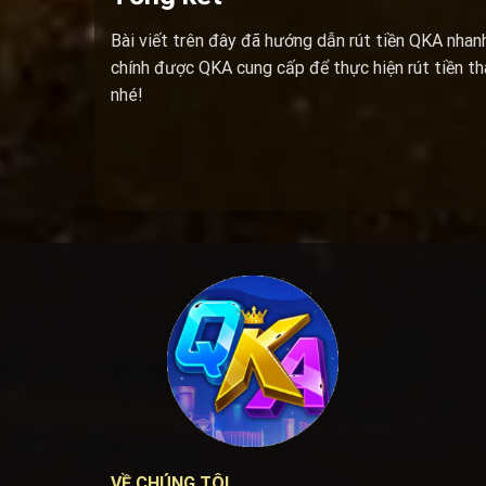
Bài viết trên đây đã hướng dẫn rút tiền QKA nhan
chính được QKA cung cấp để thực hiện rút tiền th
nhé!
VỀ CHÚNG TÔI