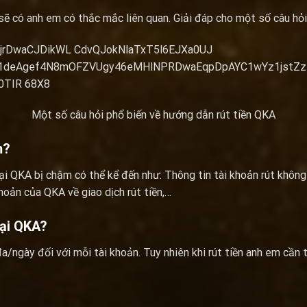
ẽ có anh em có thắc mắc liên quan. Giải đáp cho một số câu hỏi
Một số câu hỏi phổ biến về hướng dẫn rút tiền QKA
m?
ại QKA bị chậm có thể kể đến như: Thông tin tài khoản rút không
hoản của QKA về giao dịch rút tiền,…
tại QKA?
a/ngày đối với mỗi tài khoản. Tuy nhiên khi rút tiền anh em cần t