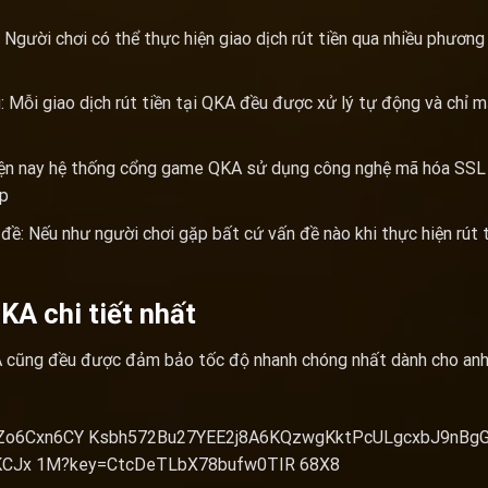
 Người chơi có thể thực hiện giao dịch rút tiền qua nhiều phương
g: Mỗi giao dịch rút tiền tại QKA đều được xử lý tự động và chỉ 
Hiện nay hệ thống cổng game QKA sử dụng công nghệ mã hóa SSL 1
ắp
 đề: Nếu như người chơi gặp bất cứ vấn đề nào khi thực hiện rút
KA chi tiết nhất
QKA cũng đều được đảm bảo tốc độ nhanh chóng nhất dành cho an