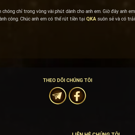
h chóng chỉ trong vòng vài phút dành cho anh em. Giờ đây anh e
ành công. Chúc anh em có thể rút tiền tại
QKA
suôn sẻ và có trả
THEO DÕI CHÚNG TÔI
LIÊN HỆ CHÚNG TÔI